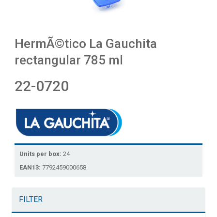
HermÃ©tico La Gauchita
rectangular 785 ml
22-0720
Units per box:
24
EAN13:
7792459000658
FILTER