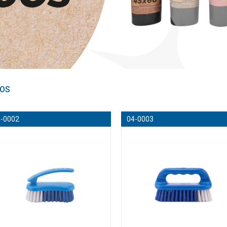
LOS
4-0002
04-0003