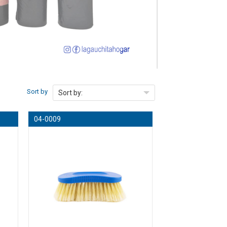
Sort by
Sort by:
04-0009