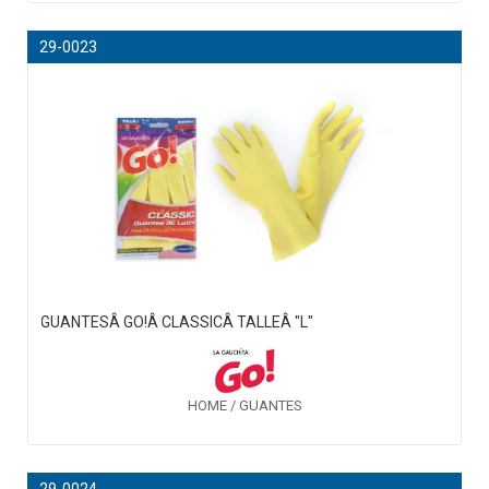
29-0023
GUANTESÂ GO!Â CLASSICÂ TALLEÂ "L"
HOME / GUANTES
29-0024