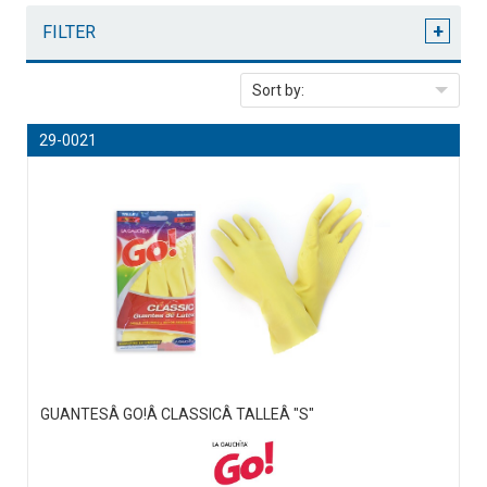
+
FILTER
Sort by:
29-0021
GUANTESÂ GO!Â CLASSICÂ TALLEÂ "S"